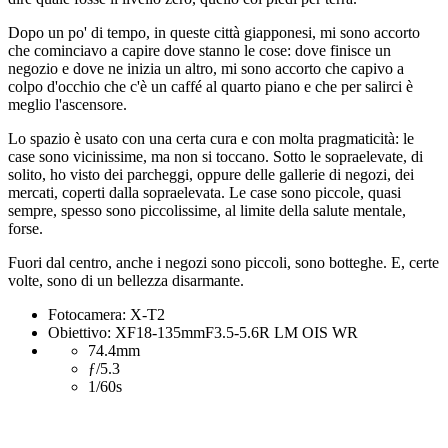
Dopo un po' di tempo, in queste città giapponesi, mi sono accorto
che cominciavo a capire dove stanno le cose: dove finisce un
negozio e dove ne inizia un altro, mi sono accorto che capivo a
colpo d'occhio che c'è un caffé al quarto piano e che per salirci è
meglio l'ascensore.
Lo spazio è usato con una certa cura e con molta pragmaticità: le
case sono vicinissime, ma non si toccano. Sotto le sopraelevate, di
solito, ho visto dei parcheggi, oppure delle gallerie di negozi, dei
mercati, coperti dalla sopraelevata. Le case sono piccole, quasi
sempre, spesso sono piccolissime, al limite della salute mentale,
forse.
Fuori dal centro, anche i negozi sono piccoli, sono botteghe. E, certe
volte, sono di un bellezza disarmante.
Fotocamera: X-T2
Obiettivo: XF18-135mmF3.5-5.6R LM OIS WR
74.4mm
ƒ/5.3
1/60s