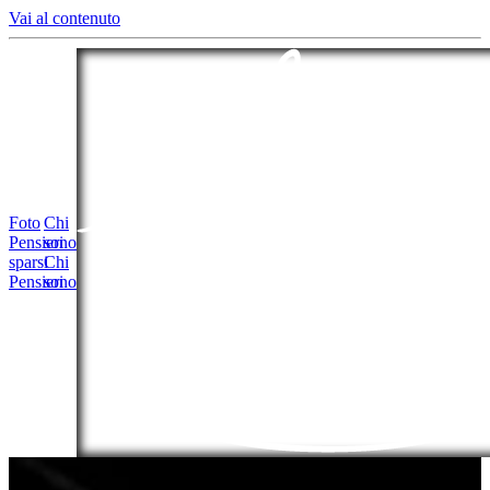
Vai al contenuto
Foto
Chi
Pensieri
sono
sparsi
Chi
Pensieri
sono